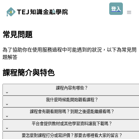
登入
常見問題
為了協助你在使用服務過程中可能遇到的狀況，以下為常見問
題解答
課程簡介與特色
課程內容有哪些？
我什麼時候能開始觀看課程？
量化金融系列課程結合金融理論與尖端技術，深入探討量化投
課程會有觀看期限嗎？到期之後還能繼續看嗎？
資和機器學習的實際應用。學員將掌握Python資料處理、TEJ
每一堂課開課時間每位老師教材內容不同，上課時間有所不
API操作及投資策略回測，通過實戰演練提升決策能力。適合
平台會提供教材或其他學習資料讓我下載嗎？
同，課程上課時間請依對應課程資訊頁與公告資訊為主。
有志於在金融科技和量化投資領域突破的學習者。
課程是否有觀看期限，會依照課程類型而有所不同。
要怎麼對課程打分或寫評價？那要去哪裡看大家的留言？