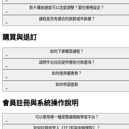
因應各種課程內容與學習狀況，我們會與講師討論提供讓學員
影片播放速度可以怎麼調整？要在哪裡設定？
的相關教材與學習資源，幫助學員在線上課程中更好的理解和
ESG系列課程由 TEJ 專家從0到1帶您認識 ESG 知識，從基礎
學員可以針對已購買的課程進行公開評價，其他學員也可以看
吸收課程內容。
知識，如台灣政策、ESG 指數認識起，慢慢進階到公司治
課程是否有適合的族群或年齡層？
到您留言的公開評價。
進入課程影音後，點擊播放器右下角的齒輪，即可調整課程影
理、社會構面。完成課程後您也能無痛入門 ESG 領域。
音的速度。
每堂課的課程簡介皆有說明
哪些人適合這堂課。
購買與退訂
如何下單購買課程？
請問平台目前提供哪些付款選項？
點選課程的【立即購買】按鈕
如何使用優惠卷？
我們支援 【信用卡】、【超商付款】、【ATM匯款】三種付
在課程頁面中找到
「立即購買」
按鈕
如何申請退款
費方式。
優惠卷會有條件限制效期、折扣數、課程類型或數位教材等折
點擊後會自動跳轉至該課程的
結帳付款頁面
扣碼類型，我們也將不定時搭配活動或課程推出折扣優惠喔！
退款規則
會員註冊與系統操作說明
完成付款流程
1.退款金額會依照您當下【實際付款】的金額為主，並依照消
請依照畫面指示填寫付款資訊
可以使用哪一種瀏覽器開啟學習平台？
費者原支付的方式返還退款。
支援多種付款方式（如信用卡、
超商付款、ATM匯款
）
如何註冊或登入《TEJ知識金融學院》？